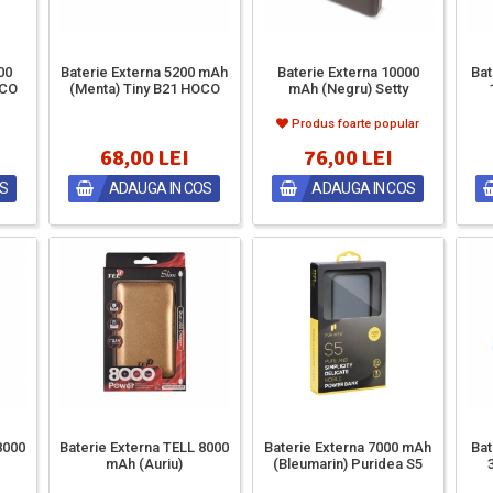
00
Baterie Externa 5200 mAh
Baterie Externa 10000
Bat
OCO
(Menta) Tiny B21 HOCO
mAh (Negru) Setty
Produs foarte popular
68,00 LEI
76,00 LEI
OS
ADAUGA IN COS
ADAUGA IN COS
8000
Baterie Externa TELL 8000
Baterie Externa 7000 mAh
Bat
mAh (Auriu)
(Bleumarin) Puridea S5