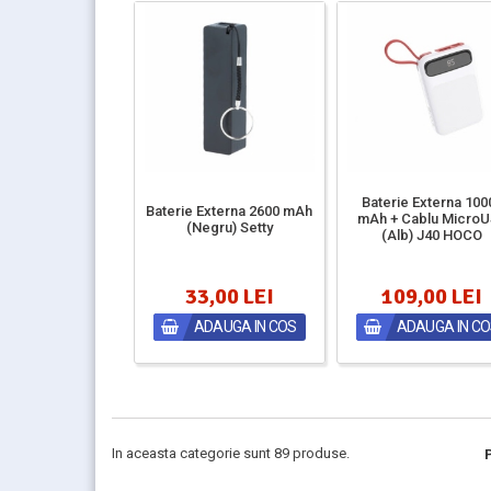
Baterie Externa 100
Baterie Externa 2600 mAh
mAh + Cablu Micro
(Negru) Setty
(Alb) J40 HOCO
33,00 LEI
109,00 LEI
ADAUGA IN COS
ADAUGA IN C
In aceasta categorie sunt 89 produse.