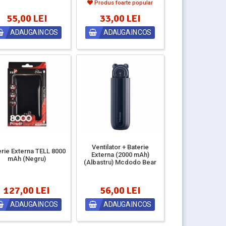
Produs foarte popular
55,00 LEI
33,00 LEI
ADAUGA IN COS
ADAUGA IN COS
Ventilator + Baterie
erie Externa TELL 8000
Externa (2000 mAh)
mAh (Negru)
(Albastru) Mcdodo Bear
127,00 LEI
56,00 LEI
ADAUGA IN COS
ADAUGA IN COS