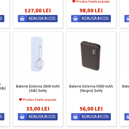
Produs foarte popular
127,00 LEI
98,00 LEI
OS
ADAUGA IN COS
ADAUGA IN COS
e
Baterie Externa 2600 mAh
Baterie Externa 5000 mAh
Bat
Alb)
(Alb) Setty
(Negru) Setty
Produs foarte popular
33,00 LEI
56,00 LEI
OS
ADAUGA IN COS
ADAUGA IN COS