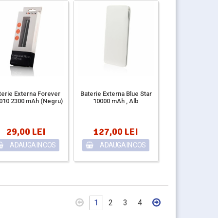
terie Externa Forever
Baterie Externa Blue Star
010 2300 mAh (Negru)
10000 mAh , Alb
29,00 LEI
127,00 LEI
ADAUGA IN COS
ADAUGA IN COS
1
2
3
4