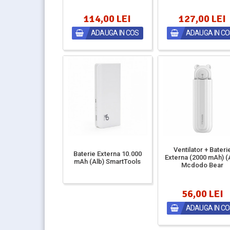
114,00 LEI
127,00 LEI
ADAUGA IN COS
ADAUGA IN C
Ventilator + Bateri
Baterie Externa 10.000
Externa (2000 mAh) (
mAh (Alb) SmartTools
Mcdodo Bear
56,00 LEI
ADAUGA IN C