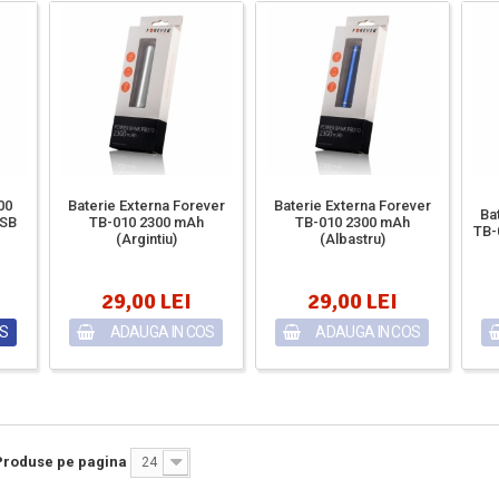
00
Baterie Externa Forever
Baterie Externa Forever
Ba
USB
TB-010 2300 mAh
TB-010 2300 mAh
TB-
(Argintiu)
(Albastru)
29,00 LEI
29,00 LEI
OS
ADAUGA IN COS
ADAUGA IN COS
Produse pe pagina
24