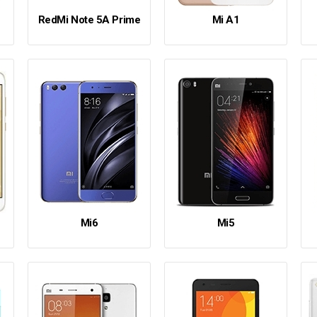
RedMi Note 5A Prime
Mi A1
Mi6
Mi5