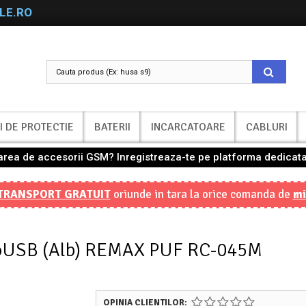
LE.RO
I DE PROTECTIE
BATERII
INCARCATOARE
CABLURI
nzarea de accesorii GSM? Inregistreaza-te pe platforma dedicata
TRANSPORT GRATUIT
oriunde in tara la orice comanda de
mi
croUSB (Alb) REMAX PUF RC-045M
OPINIA CLIENTILOR: