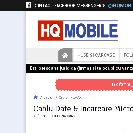
@HQMOBI
CONTACT FACEBOOK MESSENGER
HUSE SI CARCASE
FOLI
Esti persoana juridica (firma) si te ocupi cu va
Iti oferim
/
Cabluri
/
Cabluri REMAX
Cablu Date & Incarcare Mi
Referinta produs:
HQ14879