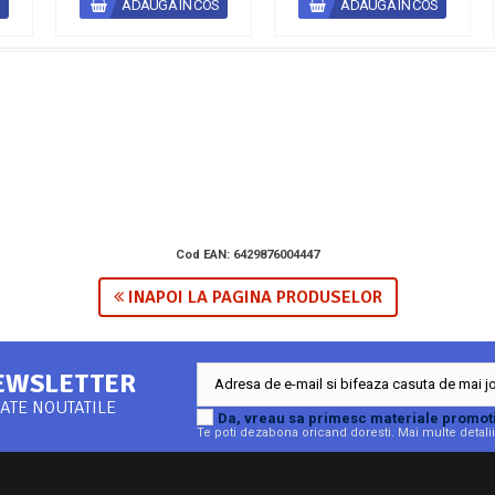
S
ADAUGA IN COS
ADAUGA IN COS
Cod EAN:
6429876004447
INAPOI LA PAGINA PRODUSELOR
NEWSLETTER
Da, vreau sa primesc materiale promoti
Te poti dezabona oricand doresti. Mai multe detalii