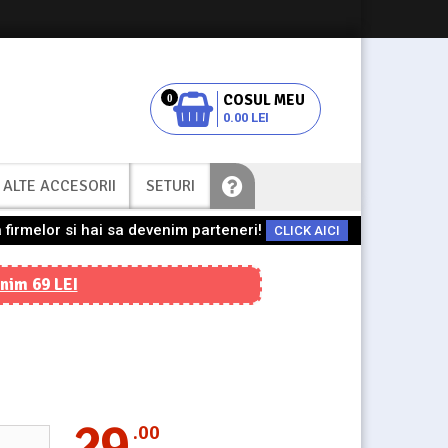
0
0.00 LEI
ALTE ACCESORII
SETURI
 firmelor si hai sa devenim parteneri!
CLICK AICI
nim 69 LEI
29
.00