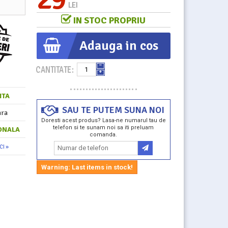
LEI
IN STOC PROPRIU
Adauga in cos
CANTITATE:
ITA
SAU TE PUTEM SUNA NOI
ara
Doresti acest produs? Lasa-ne numarul tau de
telefon si te sunam noi sa iti preluam
ONALA
comanda.
CI »
Warning: Last items in stock!