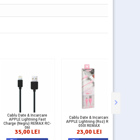
Cablu Date & Incarcare
Cablu Date & Incarcare
APPLE Lightning Fast
Cablu 
APPLE Lightning (Roz) RC-
Charge (Negru) REMAX RC-
050I REMAX
06I
35,00 LEI
23,00 LEI