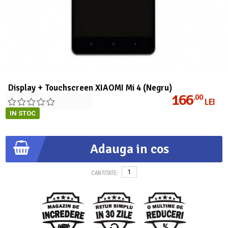
Display + Touchscreen XIAOMI Mi 4 (Negru)
166
.00
LEI
IN STOC
Adauga in cos
CANTITATE: