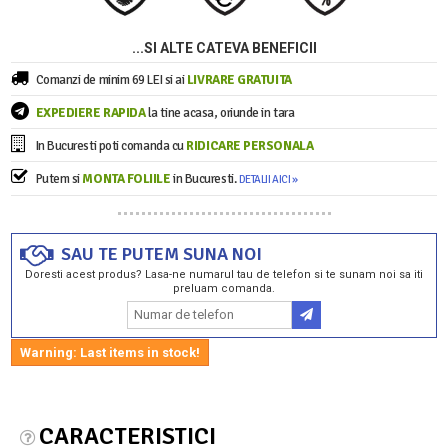
...SI ALTE CATEVA BENEFICII
Comanzi de minim 69 LEI si ai
LIVRARE GRATUITA
EXPEDIERE RAPIDA
la tine acasa, oriunde in tara
In Bucuresti poti comanda cu
RIDICARE PERSONALA
Putem si
MONTA FOLIILE
in Bucuresti.
DETALII AICI »
SAU TE PUTEM SUNA NOI
Doresti acest produs? Lasa-ne numarul tau de telefon si te sunam noi sa iti
preluam comanda.
Warning: Last items in stock!
CARACTERISTICI